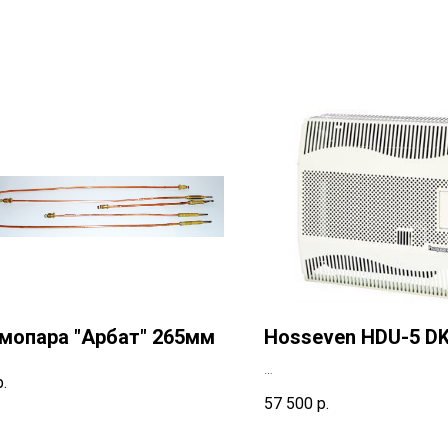
мопара "Арбат" 265мм
Hosseven HDU-5 DK
р.
57 500
р.