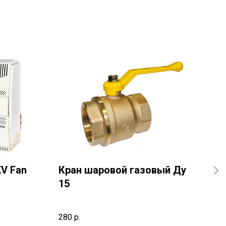
V Fan
Кран шаровой газовый Ду
Си
15
за
280
р.
4 20