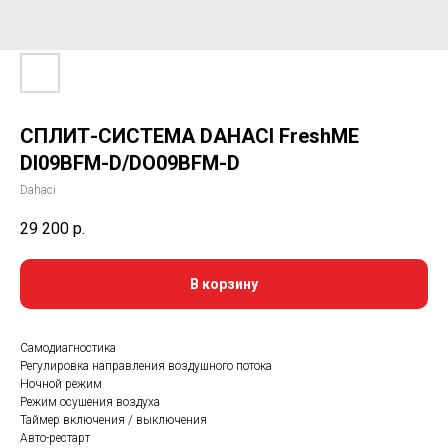
СПЛИТ-СИСТЕМА DAHACI FreshME
DI09BFM-D/DO09BFM-D
Dahaci
29 200
р.
В корзину
Самодиагностика
Регулировка направления воздушного потока
Ночной режим
Режим осушения воздуха
Таймер включения / выключения
Авто-рестарт