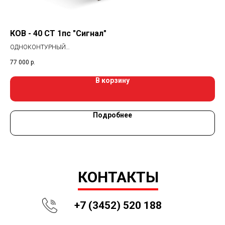
КОВ - 40 СТ 1пс "Сигнал"
КО
ОДНОКОНТУРНЫЙ
ДВ
Товар под заказ!
77 000
р.
50 
В корзину
Подробнее
КОНТАКТЫ
+7 (3452) 520 188