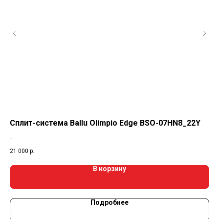
Сплит-система Ballu Olimpio Edge BSO-07HN8_22Y
Те
60
21 000
р.
В корзину
Подробнее