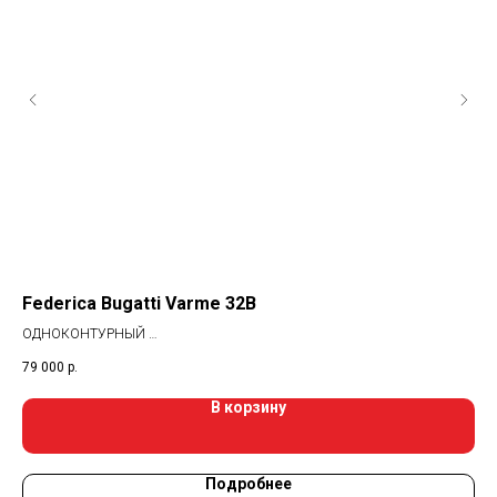
Federica Bugatti Varme 32В
СГ
ОДНОКОНТУРНЫЙ
Ул
Товар под заказ!
79 000
р.
10 
В корзину
Подробнее