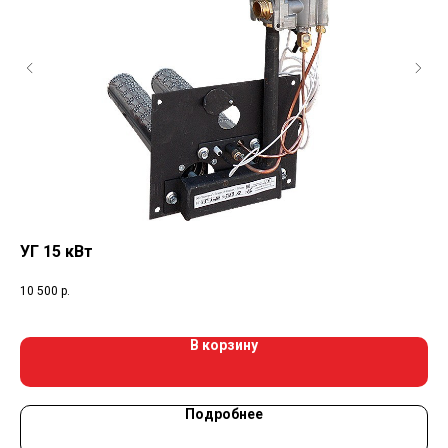
УГ 15 кВт
Вт
10 500
р.
3 5
В корзину
Подробнее