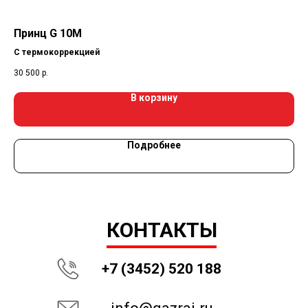
Принц G 10M
Ре
С термокоррекцией
30 500
р.
60
В корзину
Подробнее
КОНТАКТЫ
+7 (3452) 520 188